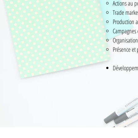
Actions au p
Trade market
Production a
Campagnes d
Organisatio
Présence et 
Développeme
Contacto